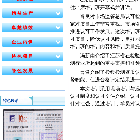
健出席培训班开幕式并讲话。
精 益 生 产
肖良对市场监管总局认可检测
家对质量工作非常重视。市场监
卓 越 绩 效
推进认可工作发展。这次培训班
可质量，降低认可风险，更好地
企 业 内 训
培训班的培训内容和培训质量提
冯新南介绍了江苏省在检验检
特 色 项 目
测行业所起到的重要支撑和引领
绿 色 发 展
曹健介绍了检验检测资质认定
督职能、促进合格评定结果进一
本次培训采用现场培训与远程
认可制度和认可文件介绍、认可
特色风采
针对性强，通过培训，学员对认
宁波市海曙凯
2020