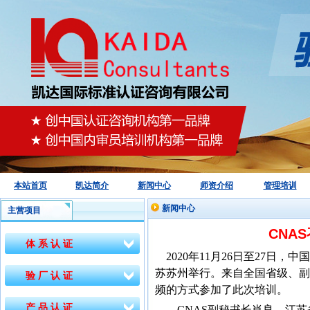
本站首页
凯达简介
新闻中心
师资介绍
管理培训
新闻中心
主营项目
CNA
体 系 认 证
2020年11月26日至27日，
苏苏州举行。来自全国省级、副
验 厂 认 证
频的方式参加了此次培训。
产 品 认 证
CNAS副秘书长肖良，江苏